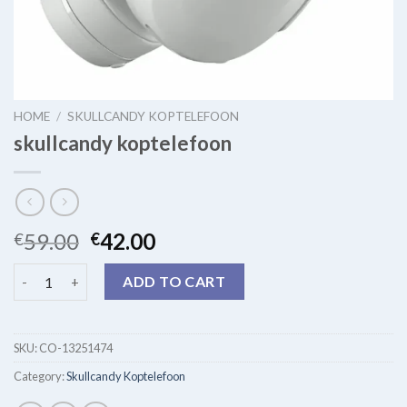
HOME
/
SKULLCANDY KOPTELEFOON
skullcandy koptelefoon
59.00
42.00
€
€
skullcandy koptelefoon quantity
ADD TO CART
SKU:
CO-13251474
Category:
Skullcandy Koptelefoon