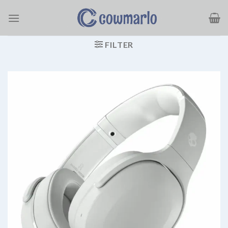
Ga
naar
inhoud
FILTER