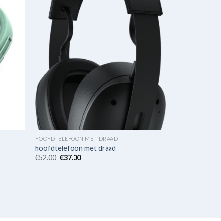
HOOFDTELEFOON MET DRAAD
hoofdtelefoon met draad
€
52.00
€
37.00