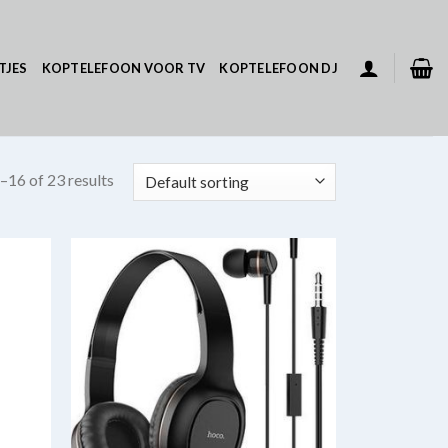
TJES
KOPTELEFOON VOOR TV
KOPTELEFOON DJ
–16 of 23 results