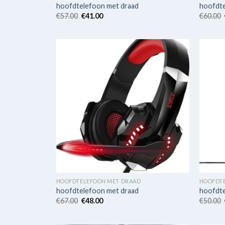
hoofdtelefoon met draad
hoofdte
€
57.00
€
41.00
€
60.00
HOOFDTELEFOON MET DRAAD
HOOFDT
hoofdtelefoon met draad
hoofdte
€
67.00
€
48.00
€
50.00