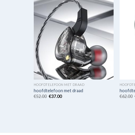
HOOFDTELEFOON MET DRAAD
HOOFDT
hoofdtelefoon met draad
hoofdte
€
52.00
€
37.00
€
62.00