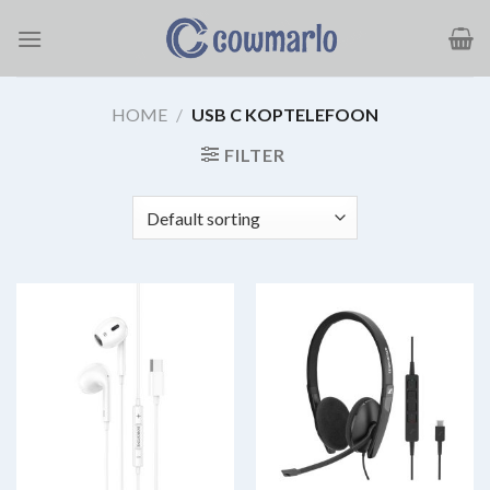
Ga
naar
inhoud
HOME
/
USB C KOPTELEFOON
FILTER