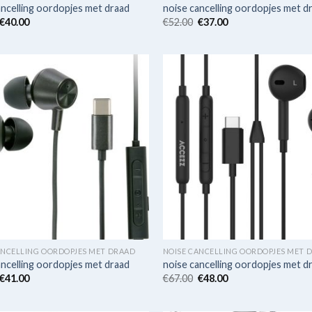
ancelling oordopjes met draad
noise cancelling oordopjes met d
€
40.00
€
52.00
€
37.00
ANCELLING OORDOPJES MET DRAAD
NOISE CANCELLING OORDOPJES MET 
ancelling oordopjes met draad
noise cancelling oordopjes met d
€
41.00
€
67.00
€
48.00