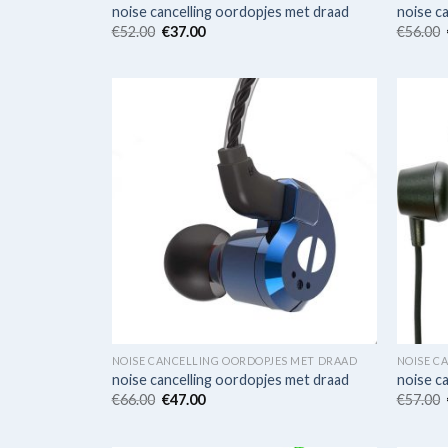
noise cancelling oordopjes met draad
noise c
€
52.00
€
37.00
€
56.00
NOISE CANCELLING OORDOPJES MET DRAAD
NOISE C
noise cancelling oordopjes met draad
noise c
€
66.00
€
47.00
€
57.00