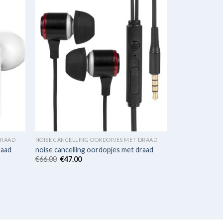
DRAAD
NOISE CANCELLING OORDOPJES MET DRAAD
raad
noise cancelling oordopjes met draad
€
66.00
€
47.00