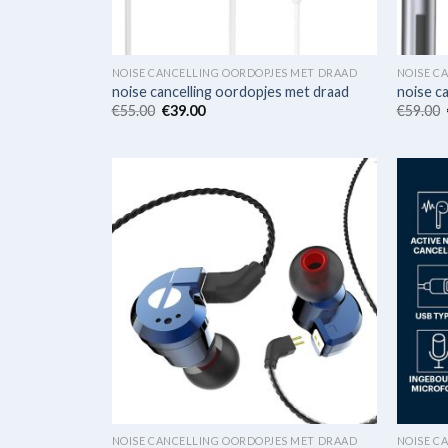
NOISE CANCELLING OORDOPJES MET DRAAD
NOISE C
noise cancelling oordopjes met draad
noise c
€
55.00
€
39.00
€
59.00
NOISE CANCELLING OORDOPJES MET DRAAD
NOISE C