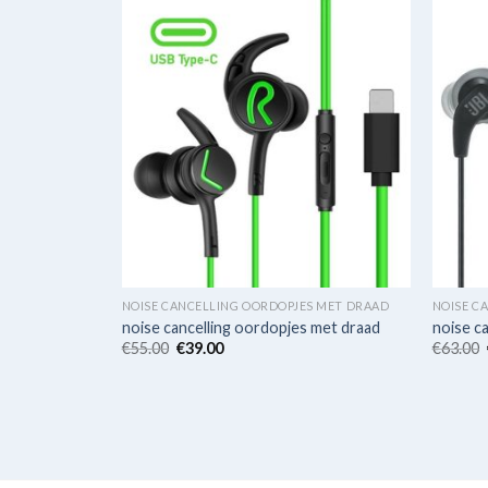
NOISE CANCELLING OORDOPJES MET DRAAD
NOISE C
noise cancelling oordopjes met draad
noise c
€
55.00
€
39.00
€
63.00