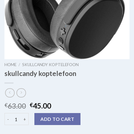
HOME
/
SKULLCANDY KOPTELEFOON
skullcandy koptelefoon
63.00
45.00
€
€
skullcandy koptelefoon quantity
ADD TO CART