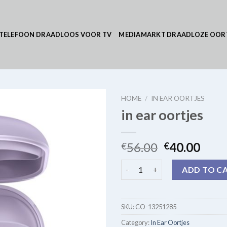
TELEFOON DRAADLOOS VOOR TV
MEDIAMARKT DRAADLOZE OOR
HOME
/
IN EAR OORTJES
in ear oortjes
56.00
40.00
€
€
in ear oortjes quantity
ADD TO C
SKU:
CO-13251285
Category:
In Ear Oortjes