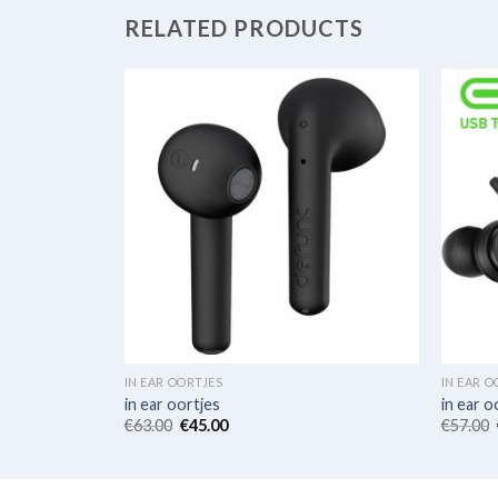
RELATED PRODUCTS
IN EAR OORTJES
IN EAR O
in ear oortjes
in ear o
€
63.00
€
45.00
€
57.00