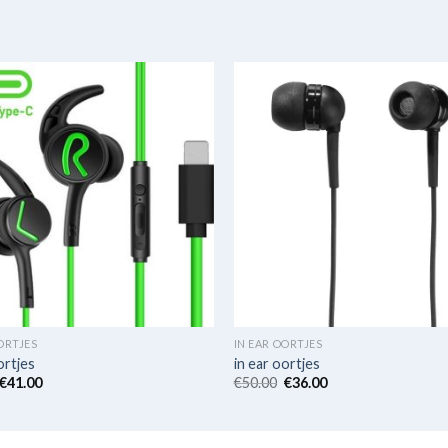
ORTJES
IN EAR OORTJES
ortjes
in ear oortjes
€
41.00
€
50.00
€
36.00