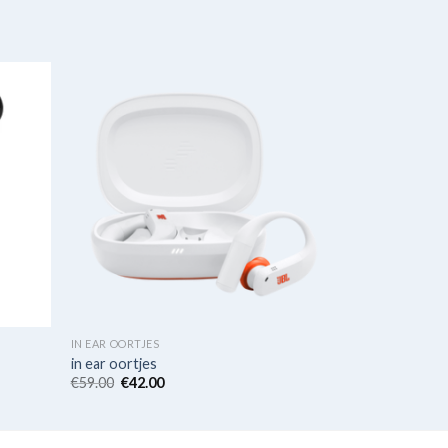
IN EAR OORTJES
in ear oortjes
€
59.00
€
42.00