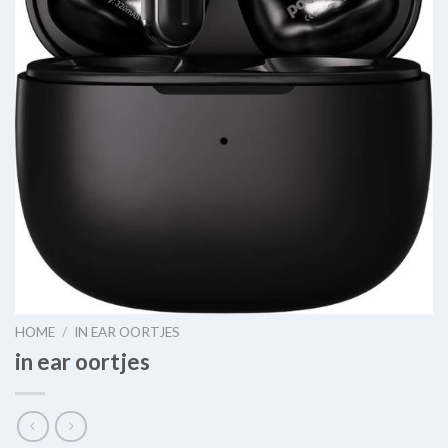
HOME
/
IN EAR OORTJES
in ear oortjes