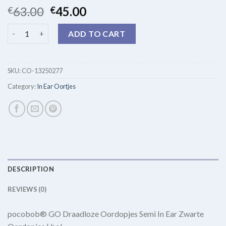
63.00
45.00
€
€
in ear oortjes quantity
ADD TO CART
SKU:
CO-13250277
Category:
In Ear Oortjes
DESCRIPTION
REVIEWS (0)
pocobob® GO Draadloze Oordopjes Semi In Ear Zwarte