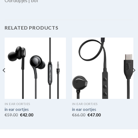
Oordopjes | bol
RELATED PRODUCTS
IN EAR OORTJES
IN EAR OORTJES
in ear oortjes
in ear oortjes
€
59.00
€
42.00
€
66.00
€
47.00