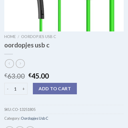
HOME
/
OORDOPJES USB C
oordopjes usb c
63.00
45.00
€
€
oordopjes usb c quantity
ADD TO CART
SKU:
CO-13251805
Category:
Oordopjes Usb C