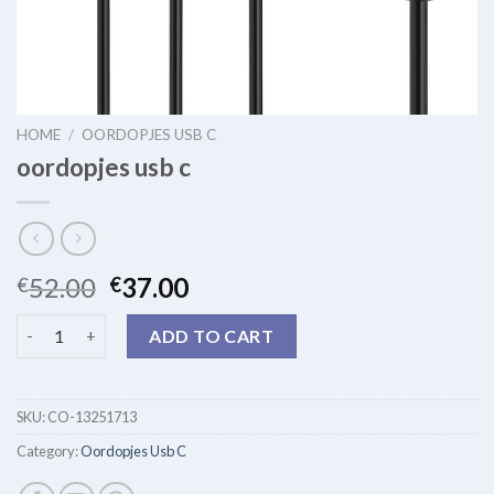
HOME
/
OORDOPJES USB C
oordopjes usb c
52.00
37.00
€
€
oordopjes usb c quantity
ADD TO CART
SKU:
CO-13251713
Category:
Oordopjes Usb C