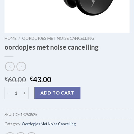
HOME
/
OORDOPJES MET NOISE CANCELLING
oordopjes met noise cancelling
60.00
43.00
€
€
oordopjes met noise cancelling quantity
ADD TO CART
SKU:
CO-13250525
Category:
Oordopjes Met Noise Cancelling