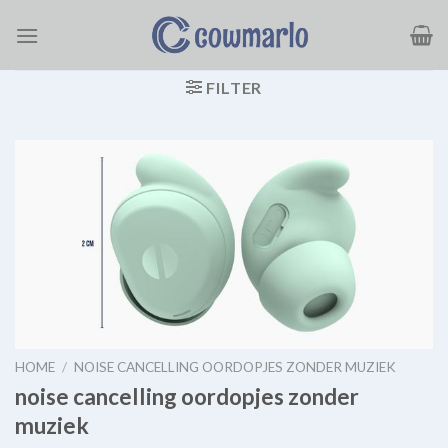
Ga
naar
inhoud
FILTER
HOME
/
NOISE CANCELLING OORDOPJES ZONDER MUZIEK
noise cancelling oordopjes zonder
muziek