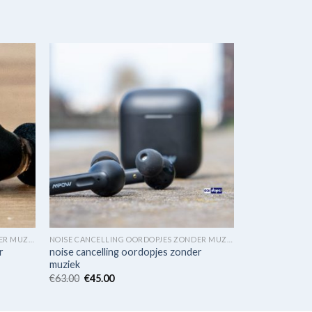
NOISE CANCELLING OORDOPJES ZONDER MUZIEK
NOISE CANCELLING OORDOPJES ZONDER MUZIEK
r
noise cancelling oordopjes zonder
muziek
€
63.00
€
45.00