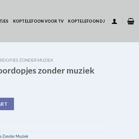
TJES
KOPTELEFOON VOOR TV
KOPTELEFOON DJ
ORDOPJES ZONDER MUZIEK
 oordopjes zonder muziek
nder muziek quantity
ART
es Zonder Muziek