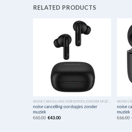
RELATED PRODUCTS
NOISE CANCELLING OORDOPJES ZONDER MUZIEK
NOISE CANCELLING OORDOPJES ZONDER MUZIEK
 zonder
noise cancelling oordopjes zonder
noise c
muziek
muziek
€
60.00
€
43.00
€
66.00