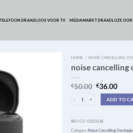
TELEFOON DRAADLOOS VOOR TV
MEDIAMARKT DRAADLOZE OOR
HOME
/
NOISE CANCELLING O
noise cancelling
50.00
36.00
€
€
noise cancelling oordopjes zo
ADD TO C
SKU:
CO-13251136
Category:
Noise Cancelling Oordopj