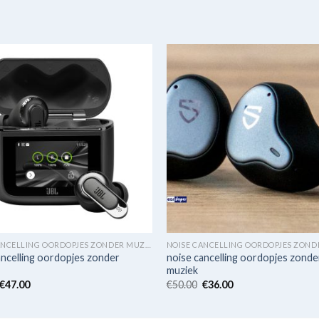
NOISE CANCELLING OORDOPJES ZONDER MUZIEK
ancelling oordopjes zonder
noise cancelling oordopjes zonde
muziek
€
47.00
€
50.00
€
36.00