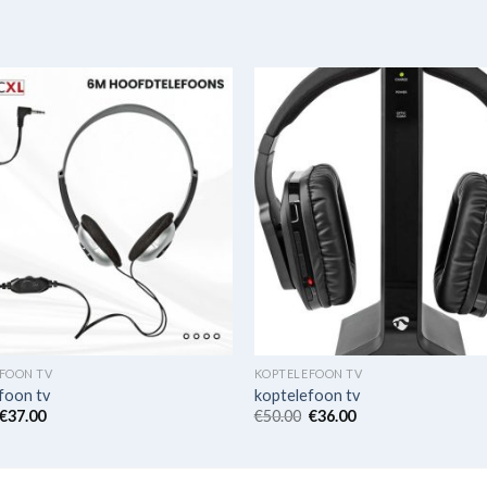
FOON TV
KOPTELEFOON TV
foon tv
koptelefoon tv
€
37.00
€
50.00
€
36.00