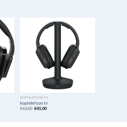
KOPTELEFOON TV
koptelefoon tv
€
63.00
€
45.00