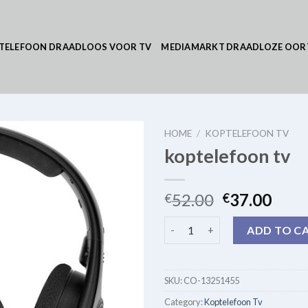
TELEFOON DRAADLOOS VOOR TV
MEDIAMARKT DRAADLOZE OOR
HOME
/
KOPTELEFOON TV
koptelefoon tv
52.00
37.00
€
€
koptelefoon tv quantity
ADD TO C
SKU:
CO-13251455
Category:
Koptelefoon Tv