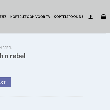
TJES
KOPTELEFOON VOOR TV
KOPTELEFOON DJ
N REBEL
h n rebel
ntity
ART