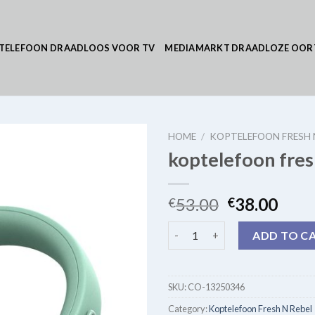
TELEFOON DRAADLOOS VOOR TV
MEDIAMARKT DRAADLOZE OOR
HOME
/
KOPTELEFOON FRESH 
koptelefoon fres
53.00
38.00
€
€
koptelefoon fresh n rebel qua
ADD TO C
SKU:
CO-13250346
Category:
Koptelefoon Fresh N Rebel