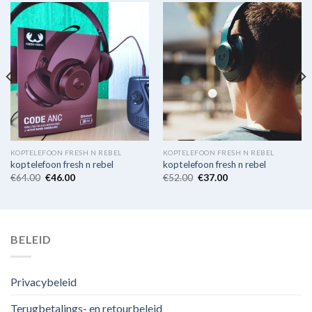
KOPTELEFOON FRESH N REBEL
KOPTELEFOON FRESH N REBEL
koptelefoon fresh n rebel
koptelefoon fresh n rebel
€
64.00
€
46.00
€
52.00
€
37.00
BELEID
Privacybeleid
Terugbetalings- en retourbeleid