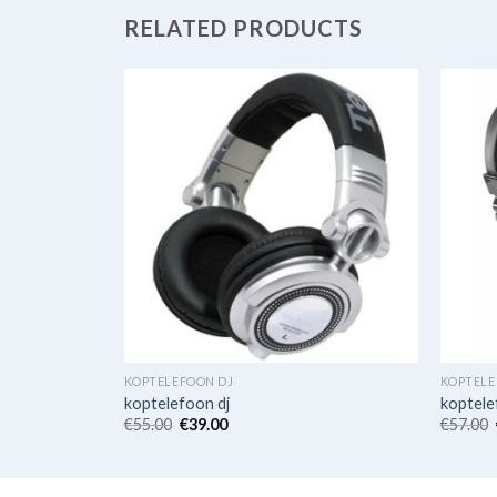
RELATED PRODUCTS
KOPTELEFOON DJ
KOPTELE
koptelefoon dj
koptele
€
55.00
€
39.00
€
57.00