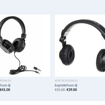
FOON DJ
KOPTELEFOON DJ
foon dj
koptelefoon dj
€
41.00
€
55.00
€
39.00