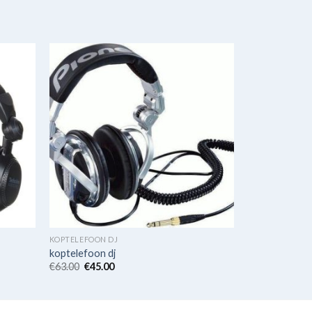
KOPTELEFOON DJ
koptelefoon dj
€
63.00
€
45.00