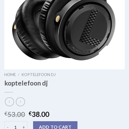
HOME
/
KOPTELEFOON DJ
koptelefoon dj
53.00
38.00
€
€
koptelefoon dj quantity
ADD TO CART