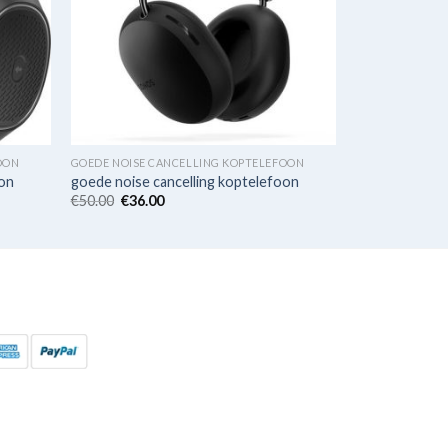
OON
GOEDE NOISE CANCELLING KOPTELEFOON
oon
goede noise cancelling koptelefoon
€
50.00
€
36.00