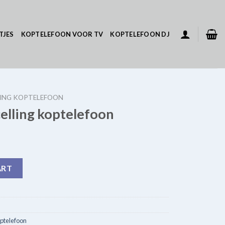
TJES
KOPTELEFOON VOOR TV
KOPTELEFOON DJ
LING KOPTELEFOON
elling koptelefoon
efoon quantity
ART
ptelefoon