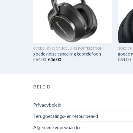
PTELEFOON
GOEDE NOISE CANCELLING KOPTELEFOON
GOEDE N
ptelefoon
goede noise cancelling koptelefoon
goede n
€
64.00
€
46.00
€
64.00
BELEID
Privacybeleid
Terugbetalings- en retourbeleid
Algemene voorwaarden