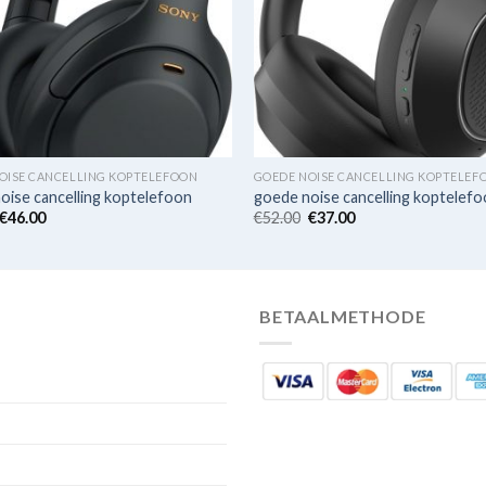
OISE CANCELLING KOPTELEFOON
GOEDE NOISE CANCELLING KOPTELEF
oise cancelling koptelefoon
goede noise cancelling koptelef
€
46.00
€
52.00
€
37.00
BETAALMETHODE