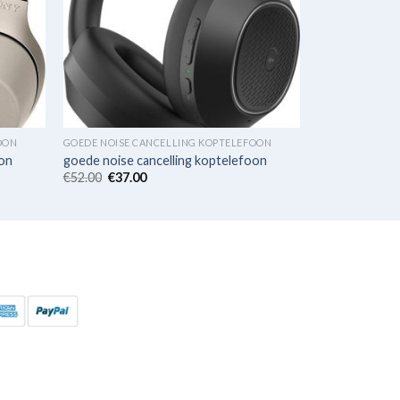
OON
GOEDE NOISE CANCELLING KOPTELEFOON
oon
goede noise cancelling koptelefoon
€
52.00
€
37.00