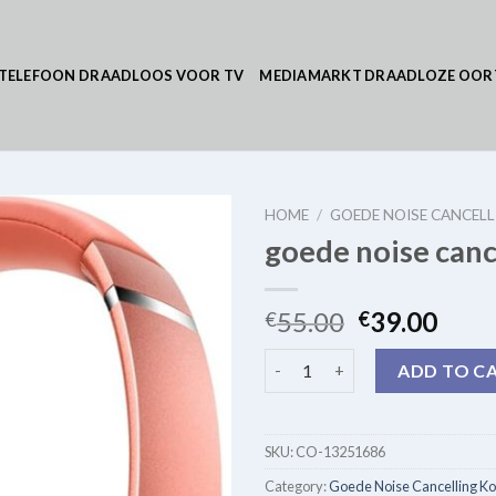
TELEFOON DRAADLOOS VOOR TV
MEDIAMARKT DRAADLOZE OOR
HOME
/
GOEDE NOISE CANCEL
goede noise canc
55.00
39.00
€
€
goede noise cancelling koptel
ADD TO C
SKU:
CO-13251686
Category:
Goede Noise Cancelling Ko