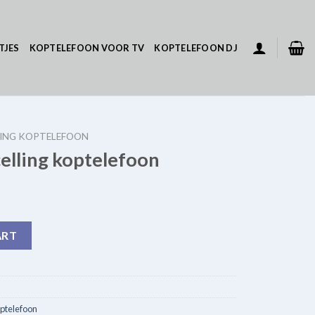
TJES
KOPTELEFOON VOOR TV
KOPTELEFOON DJ
LING KOPTELEFOON
elling koptelefoon
efoon quantity
ART
ptelefoon