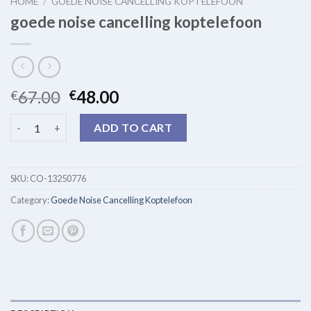
HOME
/
GOEDE NOISE CANCELLING KOPTELEFOON
goede noise cancelling koptelefoon
67.00
48.00
€
€
goede noise cancelling koptelefoon quantity
ADD TO CART
SKU:
CO-13250776
Category:
Goede Noise Cancelling Koptelefoon