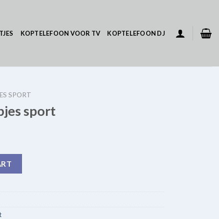
TJES
KOPTELEFOON VOOR TV
KOPTELEFOON DJ
ES SPORT
jes sport
ntity
ART
t