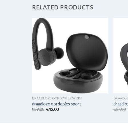
RELATED PRODUCTS
T
DRAADLOZE OORDOPJES SPORT
DRAADLO
draadloze oordopjes sport
draadlo
€
59.00
€
42.00
€
57.00