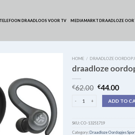
TELEFOON DRAADLOOS VOOR TV
MEDIAMARKT DRAADLOZE OOR
HOME
/
DRAADLOZE OORDOPJ
draadloze oordop
62.00
44.00
€
€
draadloze oordopjes sport qua
ADD TO C
SKU:
CO-13251719
Category:
Draadloze Oordopjes Spor