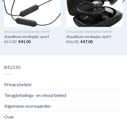
DRAADLOZE OORDOPJES SPORT
DRAADLOZE OORDOPJES SPORT
draadloze oordopjes sport
draadloze oordopjes sport
€
57.00
€
41.00
€
66.00
€
47.00
BELEID
Privacybeleid
Terugbetalings- en retourbeleid
Algemene voorwaarden
Over