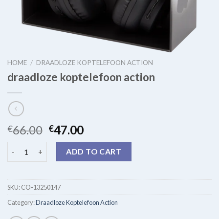
HOME
/
DRAADLOZE KOPTELEFOON ACTION
draadloze koptelefoon action
66.00
47.00
€
€
draadloze koptelefoon action quantity
ADD TO CART
SKU:
CO-13250147
Category:
Draadloze Koptelefoon Action