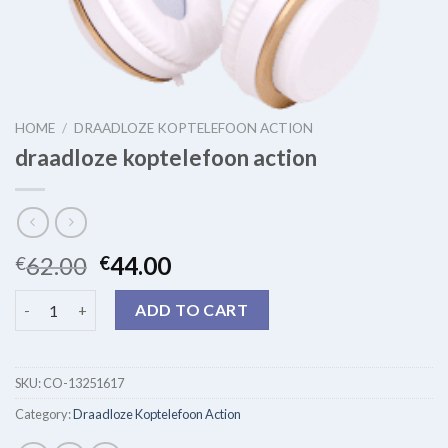
HOME
/
DRAADLOZE KOPTELEFOON ACTION
draadloze koptelefoon action
62.00
44.00
€
€
draadloze koptelefoon action quantity
ADD TO CART
SKU:
CO-13251617
Category:
Draadloze Koptelefoon Action