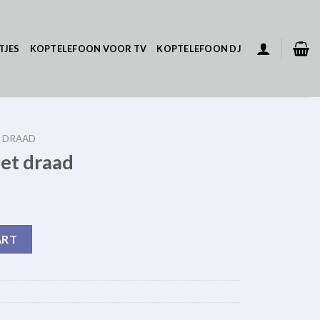
TJES
KOPTELEFOON VOOR TV
KOPTELEFOON DJ
 DRAAD
et draad
ntity
ART