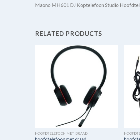
Maono MH601 DJ Koptelefoon Studio Hoofdtelef
RELATED PRODUCTS
HOOFDTELEFOON MET DRAAD
HOOFDT
hoofdtelefoon met draad
hoofdte