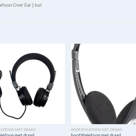
oon Over Ear | bol
ELEFOON MET DRAAD
HOOFDTELEFOON MET DRAAD
lefoon met draad
hoofdtelefoon met draad