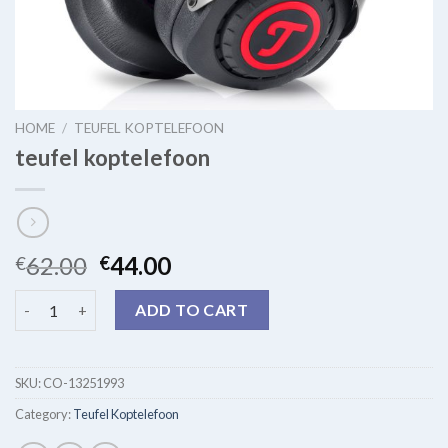
HOME
/
TEUFEL KOPTELEFOON
teufel koptelefoon
62.00
44.00
€
€
teufel koptelefoon quantity
ADD TO CART
SKU:
CO-13251993
Category:
Teufel Koptelefoon