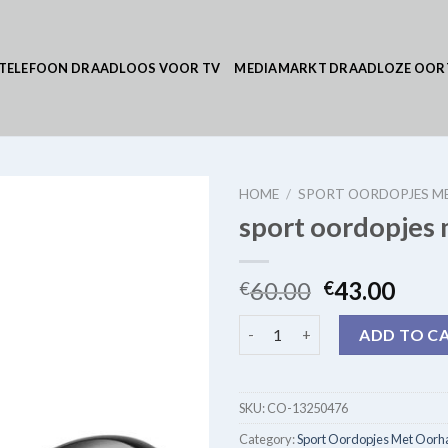
TELEFOON DRAADLOOS VOOR TV
MEDIAMARKT DRAADLOZE OOR
HOME
/
SPORT OORDOPJES M
sport oordopjes
60.00
43.00
€
€
sport oordopjes met oorhaak 
ADD TO C
SKU:
CO-13250476
Category:
Sport Oordopjes Met Oorh