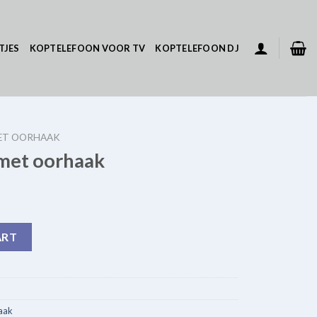
TJES
KOPTELEFOON VOOR TV
KOPTELEFOON DJ
ET OORHAAK
 met oorhaak
quantity
ART
aak