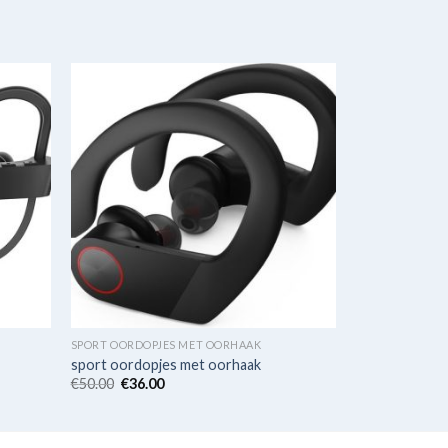
SPORT OORDOPJES MET OORHAAK
sport oordopjes met oorhaak
€
50.00
€
36.00