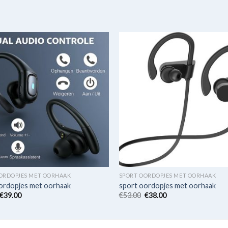
ORDOPJES MET OORHAAK
SPORT OORDOPJES MET OORHAAK
ordopjes met oorhaak
sport oordopjes met oorhaak
€
39.00
€
53.00
€
38.00