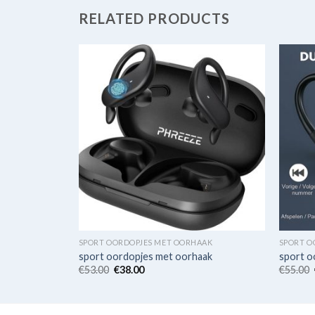
RELATED PRODUCTS
AAK
SPORT OORDOPJES MET OORHAAK
SPORT O
aak
sport oordopjes met oorhaak
sport o
€
53.00
€
38.00
€
55.00