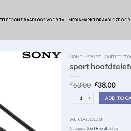
TELEFOON DRAADLOOS VOOR TV
MEDIAMARKT DRAADLOZE OOR
HOME
/
SPORT HOOFDTELEF
sport hoofdtele
53.00
38.00
€
€
sport hoofdtelefoon quantity
ADD TO C
SKU:
CO-13251778
Category:
Sport Hoofdtelefoon