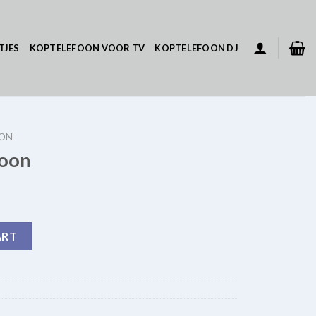
TJES
KOPTELEFOON VOOR TV
KOPTELEFOON DJ
OON
foon
ART