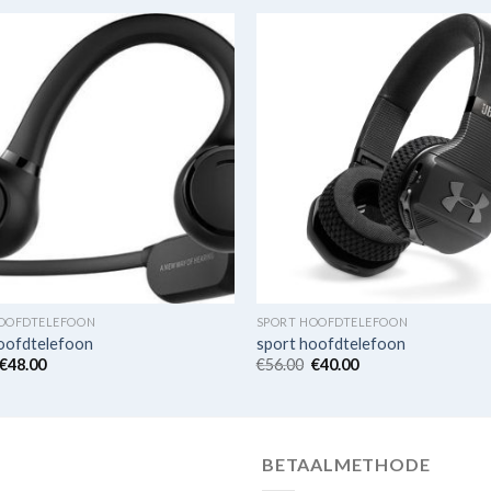
OOFDTELEFOON
SPORT HOOFDTELEFOON
oofdtelefoon
sport hoofdtelefoon
€
48.00
€
56.00
€
40.00
BETAALMETHODE