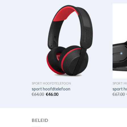
SPORT HOOFDTELEFOON
SPORT H
sport hoofdtelefoon
sport h
€
64.00
€
46.00
€
67.00
BELEID