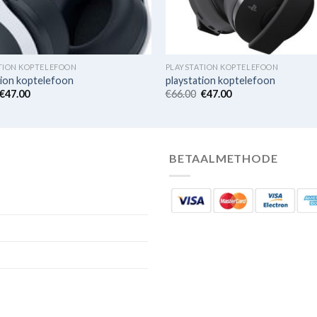
TION KOPTELEFOON
PLAYSTATION KOPTELEFOON
tion koptelefoon
playstation koptelefoon
€
47.00
€
66.00
€
47.00
BETAALMETHODE