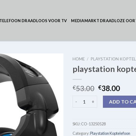
TELEFOON DRAADLOOS VOOR TV
MEDIAMARKT DRAADLOZE OOR
HOME
/
PLAYSTATION KOPTE
playstation kopt
53.00
38.00
€
€
playstation koptelefoon quan
ADD TO C
SKU:
CO-13250528
Category:
Playstation Koptelefoon