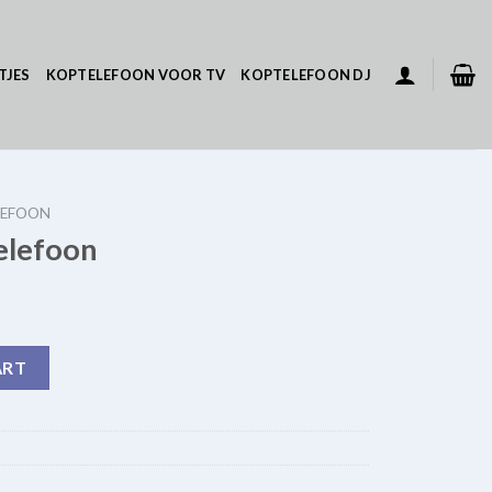
TJES
KOPTELEFOON VOOR TV
KOPTELEFOON DJ
LEFOON
elefoon
tity
ART