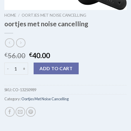
HOME
/
OORTJES MET NOISE CANCELLING
oortjes met noise cancelling
56.00
40.00
€
€
oortjes met noise cancelling quantity
ADD TO CART
SKU:
CO-13250989
Category:
Oortjes Met Noise Cancelling