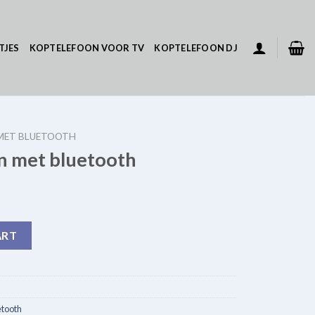
TJES
KOPTELEFOON VOOR TV
KOPTELEFOON DJ
MET BLUETOOTH
 met bluetooth
th quantity
ART
tooth