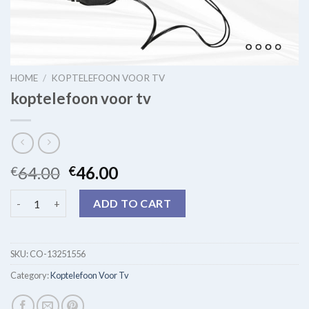
HOME
/
KOPTELEFOON VOOR TV
koptelefoon voor tv
64.00
46.00
€
€
koptelefoon voor tv quantity
ADD TO CART
SKU:
CO-13251556
Category:
Koptelefoon Voor Tv