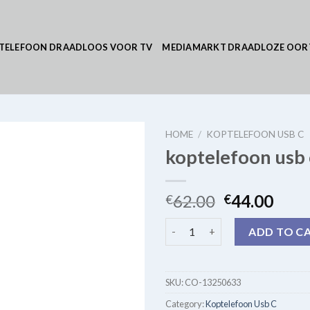
TELEFOON DRAADLOOS VOOR TV
MEDIAMARKT DRAADLOZE OOR
HOME
/
KOPTELEFOON USB C
koptelefoon usb 
62.00
44.00
€
€
koptelefoon usb c quantity
ADD TO C
SKU:
CO-13250633
Category:
Koptelefoon Usb C