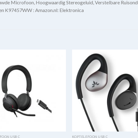
wde Microfoon, Hoogwaardig Stereogeluid, Verstelbare Ruisond
en K97457WW : Amazon.nl: Elektronica
FOON USB C
KOPTELEFOON USB C