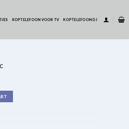
TJES
KOPTELEFOON VOOR TV
KOPTELEFOON DJ
c
ART