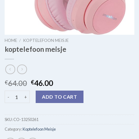
HOME
/
KOPTELEFOON MEISJE
koptelefoon meisje
64.00
46.00
€
€
koptelefoon meisje quantity
ADD TO CART
SKU:
CO-13250261
Category:
Koptelefoon Meisje