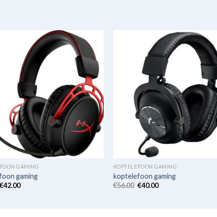
EFOON GAMING
KOPTELEFOON GAMING
foon gaming
koptelefoon gaming
€
42.00
€
56.00
€
40.00