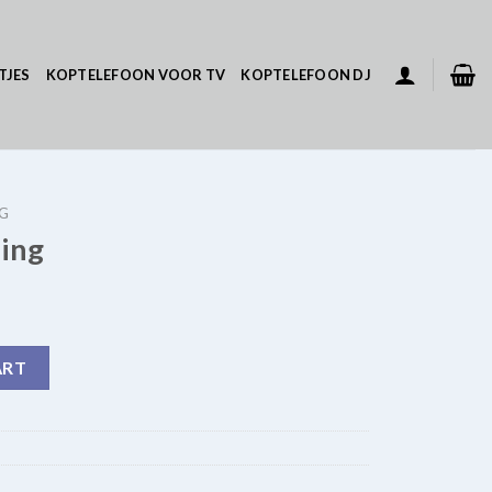
TJES
KOPTELEFOON VOOR TV
KOPTELEFOON DJ
G
ing
ART