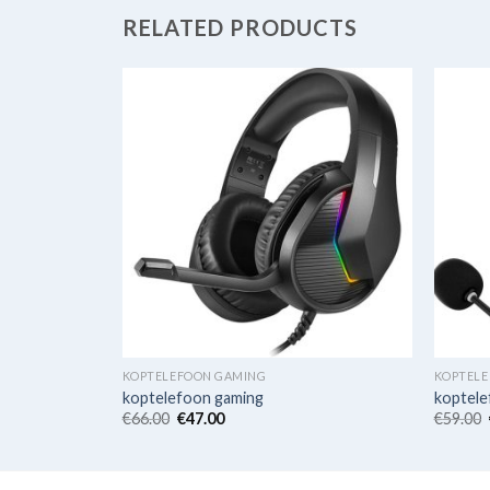
RELATED PRODUCTS
KOPTELEFOON GAMING
KOPTEL
koptelefoon gaming
koptele
€
66.00
€
47.00
€
59.00