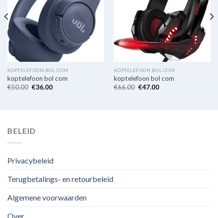
KOPTELEFOON BOL COM
KOPTELEFOON BOL COM
koptelefoon bol com
koptelefoon bol com
€
50.00
€
36.00
€
66.00
€
47.00
BELEID
Privacybeleid
Terugbetalings- en retourbeleid
Algemene voorwaarden
Over