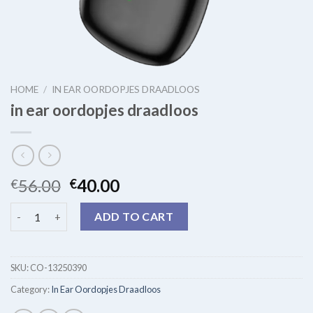
HOME
/
IN EAR OORDOPJES DRAADLOOS
in ear oordopjes draadloos
56.00
40.00
€
€
in ear oordopjes draadloos quantity
ADD TO CART
SKU:
CO-13250390
Category:
In Ear Oordopjes Draadloos