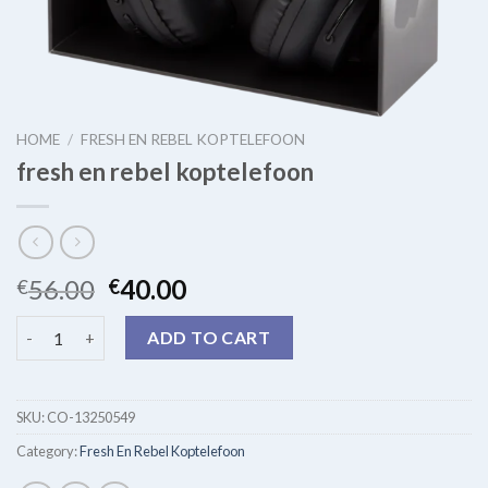
HOME
/
FRESH EN REBEL KOPTELEFOON
fresh en rebel koptelefoon
56.00
40.00
€
€
fresh en rebel koptelefoon quantity
ADD TO CART
SKU:
CO-13250549
Category:
Fresh En Rebel Koptelefoon