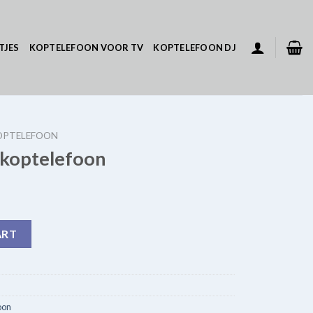
TJES
KOPTELEFOON VOOR TV
KOPTELEFOON DJ
OPTELEFOON
rkoptelefoon
quantity
ART
oon