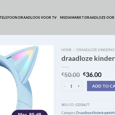
TELEFOON DRAADLOOS VOOR TV
MEDIAMARKT DRAADLOZE OOR
HOME
/
DRAADLOZE KINDERK
draadloze kinde
50.00
36.00
€
€
draadloze kinderkoptelefoon 
ADD TO C
SKU:
CO-13250677
Category:
Draadloze Kinderkoptelef