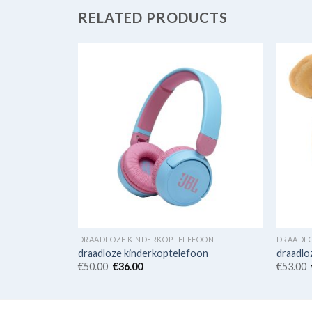
RELATED PRODUCTS
FOON
DRAADLOZE KINDERKOPTELEFOON
DRAADLO
on
draadloze kinderkoptelefoon
draadlo
€
50.00
€
36.00
€
53.00