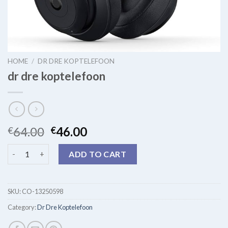
HOME
/
DR DRE KOPTELEFOON
dr dre koptelefoon
64.00
46.00
€
€
dr dre koptelefoon quantity
ADD TO CART
SKU:
CO-13250598
Category:
Dr Dre Koptelefoon