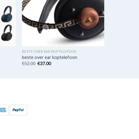
BESTE OVER EAR KOPTELEFOON
beste over ear koptelefoon
€
52.00
€
37.00