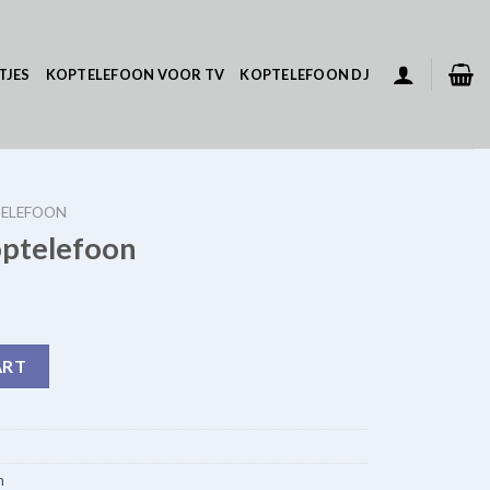
TJES
KOPTELEFOON VOOR TV
KOPTELEFOON DJ
TELEFOON
optelefoon
antity
ART
n