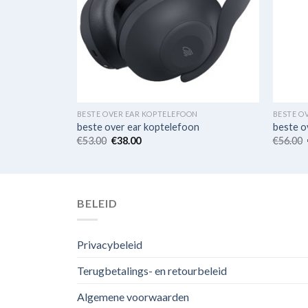
N
BESTE OVER EAR KOPTELEFOON
BESTE O
n
beste over ear koptelefoon
beste o
€
53.00
€
38.00
€
56.00
BELEID
Privacybeleid
Terugbetalings- en retourbeleid
Algemene voorwaarden