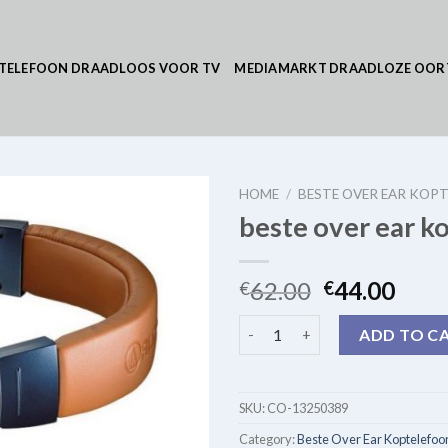
TELEFOON DRAADLOOS VOOR TV
MEDIAMARKT DRAADLOZE OOR
HOME
/
BESTE OVER EAR KOP
beste over ear k
62.00
44.00
€
€
beste over ear koptelefoon qu
ADD TO C
SKU:
CO-13250389
Category:
Beste Over Ear Koptelefoo