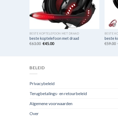
AAD
BESTE KOPTELEFOON MET DRAAD
BESTE K
aad
beste koptelefoon met draad
beste k
€
63.00
€
45.00
€
59.00
BELEID
Privacybeleid
Terugbetalings- en retourbeleid
Algemene voorwaarden
Over