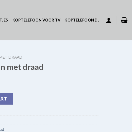
TJES
KOPTELEFOON VOOR TV
KOPTELEFOON DJ
 MET DRAAD
on met draad
quantity
ART
aad