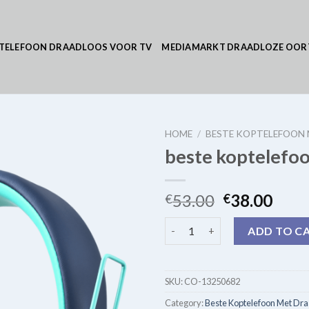
TELEFOON DRAADLOOS VOOR TV
MEDIAMARKT DRAADLOZE OOR
HOME
/
BESTE KOPTELEFOON
beste koptelefo
53.00
38.00
€
€
beste koptelefoon met draad 
ADD TO C
SKU:
CO-13250682
Category:
Beste Koptelefoon Met Dr