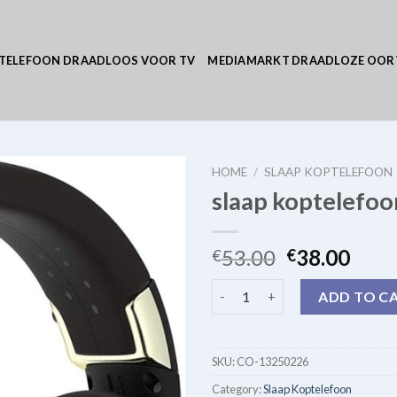
TELEFOON DRAADLOOS VOOR TV
MEDIAMARKT DRAADLOZE OOR
HOME
/
SLAAP KOPTELEFOON
slaap koptelefoo
53.00
38.00
€
€
slaap koptelefoon quantity
ADD TO C
SKU:
CO-13250226
Category:
Slaap Koptelefoon