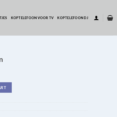
TJES
KOPTELEFOON VOOR TV
KOPTELEFOON DJ
n
ART