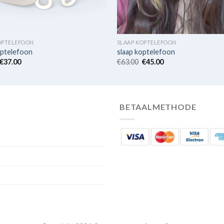
OPTELEFOON
SLAAP KOPTELEFOON
optelefoon
slaap koptelefoon
€
37.00
€
63.00
€
45.00
BETAALMETHODE