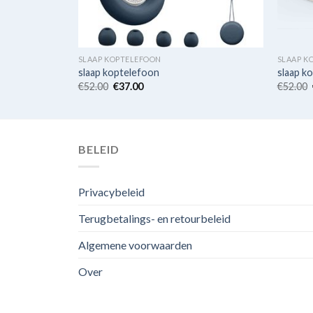
SLAAP KOPTELEFOON
SLAAP K
slaap koptelefoon
slaap k
€
52.00
€
37.00
€
52.00
BELEID
Privacybeleid
Terugbetalings- en retourbeleid
Algemene voorwaarden
Over