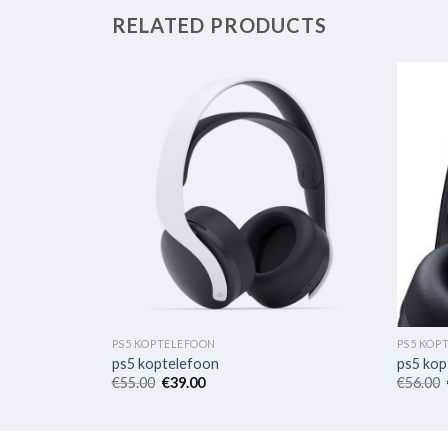
RELATED PRODUCTS
PS5 KOPTELEFOON
PS5 KOP
ps5 koptelefoon
ps5 kop
€
55.00
€
39.00
€
56.00