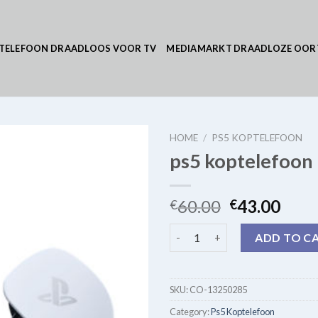
TELEFOON DRAADLOOS VOOR TV
MEDIAMARKT DRAADLOZE OOR
HOME
/
PS5 KOPTELEFOON
ps5 koptelefoon
60.00
43.00
€
€
ps5 koptelefoon quantity
ADD TO C
SKU:
CO-13250285
Category:
Ps5 Koptelefoon