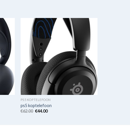
PS5 KOPTELEFOON
ps5 koptelefoon
€
62.00
€
44.00