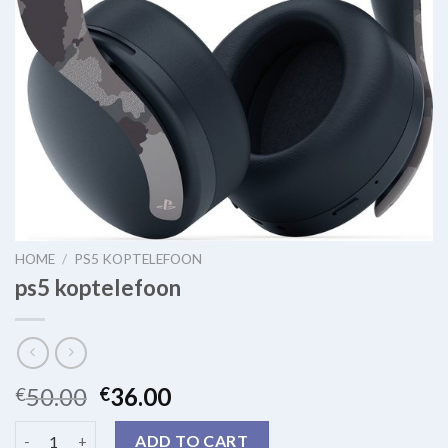
HOME
/
PS5 KOPTELEFOON
ps5 koptelefoon
50.00
36.00
€
€
ps5 koptelefoon quantity
ADD TO CART