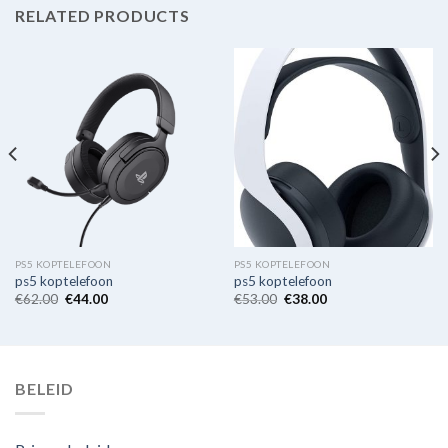
RELATED PRODUCTS
PS5 KOPTELEFOON
PS5 KOPTELEFOON
ps5 koptelefoon
ps5 koptelefoon
€
62.00
€
44.00
€
53.00
€
38.00
BELEID