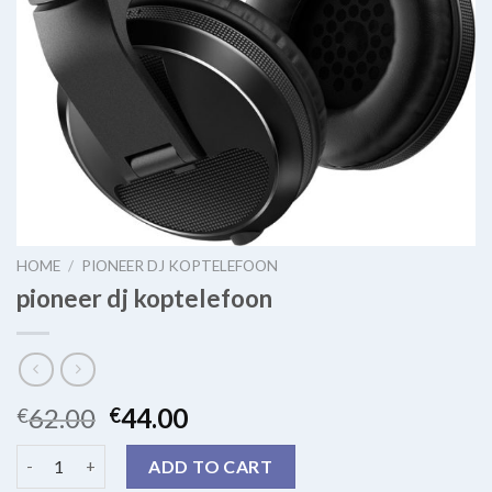
HOME
/
PIONEER DJ KOPTELEFOON
pioneer dj koptelefoon
62.00
44.00
€
€
pioneer dj koptelefoon quantity
ADD TO CART