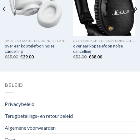
OVER EAR KOPTELEFOON NOISE CANCELLING
OVER EAR KOPTELEFOON NOISE CANCELLING
over ear koptelefoon noise
over ear koptelefoon noise
cancelling
cancelling
€
55.00
€
39.00
€
53.00
€
38.00
BELEID
Privacybeleid
Terugbetalings- en retourbeleid
Algemene voorwaarden
Over