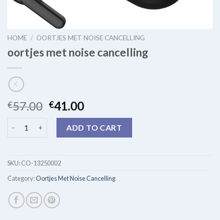
HOME
/
OORTJES MET NOISE CANCELLING
oortjes met noise cancelling
57.00
41.00
€
€
oortjes met noise cancelling quantity
ADD TO CART
SKU:
CO-13250002
Category:
Oortjes Met Noise Cancelling