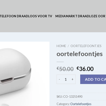
TELEFOON DRAADLOOS VOOR TV
MEDIAMARKT DRAADLOZE OOR
HOME
/
OORTELEFOONTJES
oortelefoontjes
50.00
36.00
€
€
oortelefoontjes quantity
ADD TO C
SKU:
CO-13251490
Category:
Oortelefoontjes