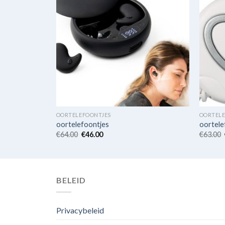
OORTELEFOONTJES
OORTELE
oortelefoontjes
oortele
€
64.00
€
46.00
€
63.00
BELEID
Privacybeleid