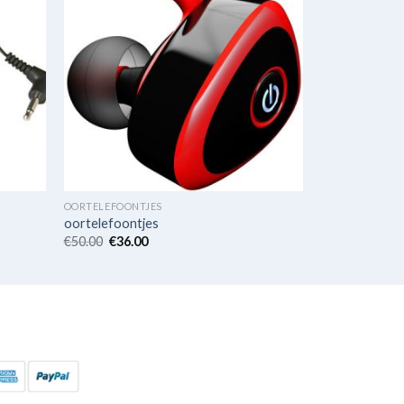
OORTELEFOONTJES
oortelefoontjes
€
50.00
€
36.00