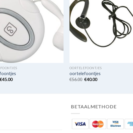
FOONTJES
OORTELEFOONTJES
foontjes
oortelefoontjes
€
45.00
€
56.00
€
40.00
BETAALMETHODE