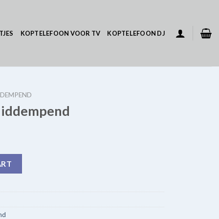
TJES
KOPTELEFOON VOOR TV
KOPTELEFOON DJ
DDEMPEND
luiddempend
uantity
ART
nd