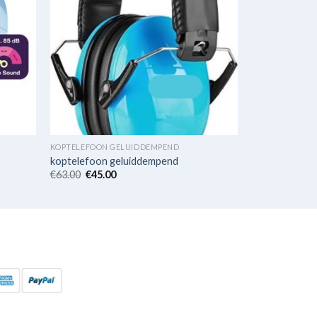
KOPTELEFOON GELUIDDEMPEND
koptelefoon geluiddempend
€
63.00
€
45.00