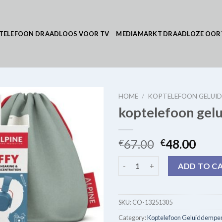
TELEFOON DRAADLOOS VOOR TV
MEDIAMARKT DRAADLOZE OOR
HOME
/
KOPTELEFOON GELUI
koptelefoon ge
67.00
48.00
€
€
koptelefoon geluiddempend q
ADD TO C
SKU:
CO-13251305
Category:
Koptelefoon Geluiddempe