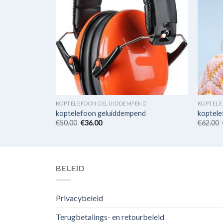
ND
KOPTELEFOON GELUIDDEMPEND
KOPTELE
nd
koptelefoon geluiddempend
koptele
€
50.00
€
36.00
€
62.00
BELEID
Privacybeleid
Terugbetalings- en retourbeleid